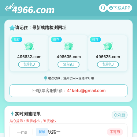
下载APP
请记住！最新线路检测网址
推荐
推荐
推荐
496632.com
496635.com
496625.com
复制
复制
复制
建议收藏，遇到访问问题随时可用
彩票客服邮箱：
41kefu@gmail.com
实时测速结果
刷新
贴心提示：数值越小，速度越快
--
线路一
ms
新版
不可用